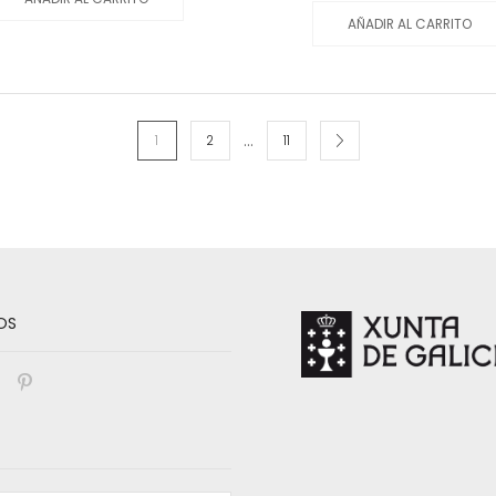
AÑADIR AL CARRITO
…
1
2
11
OS
book
nstagram
Pinterest