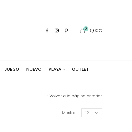
0
0,00
€
JUEGO
NUEVO
PLAYA
OUTLET
Volver a la página anterior
Products
Mostrar
per
page