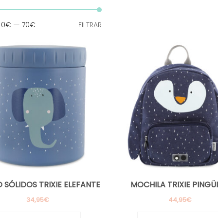
Precio
Precio
:
—
0€
70€
FILTRAR
mínimo
máximo
 SÓLIDOS TRIXIE ELEFANTE
MOCHILA TRIXIE PINGÜ
34,95
€
44,95
€