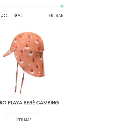
Precio
Precio
:
—
0€
30€
FILTRAR
mínimo
máximo
RO PLAYA BEBÉ CAMPING
LEER MÁS