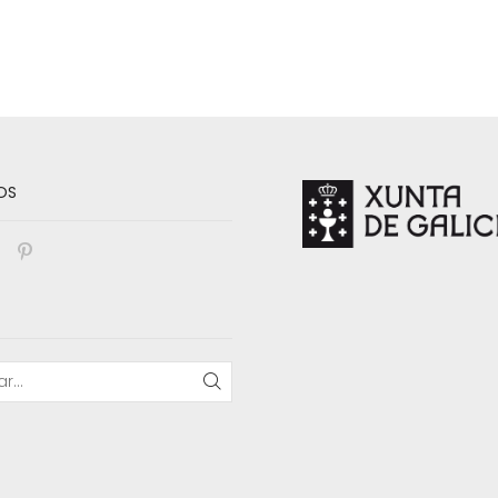
OS
book
nstagram
Pinterest
BUSCAR