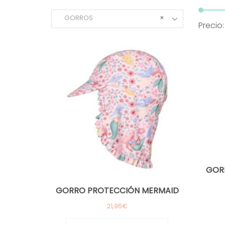
GORROS
×
Precio
GOR
GORRO PROTECCIÓN MERMAID
21,95
€
Este
producto