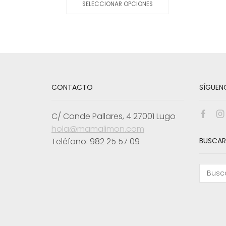
SELECCIONAR OPCIONES
tiene
múltiples
variantes.
Las
opciones
se
pueden
elegir
en
CONTACTO
SÍGUEN
la
página
de
C/ Conde Pallares, 4 27001 Lugo
Face
I
producto
hola@mamalimon.com
Teléfono: 982 25 57 09
BUSCAR