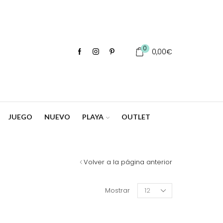
0
0,00
€
JUEGO
NUEVO
PLAYA
OUTLET
Volver a la página anterior
Products
Mostrar
per
page