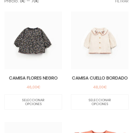
Pr
Pr
Precio:
—
0€
70€
FILTRAR
m
m
CAMISA FLORES NEGRO
CAMISA CUELLO BORDADO
46,00
€
48,00
€
Este
Es
producto
pr
SELECCIONAR
SELECCIONAR
tiene
ti
OPCIONES
OPCIONES
múltiples
mú
variantes.
va
Las
La
opciones
op
se
se