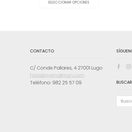
SELECCIONAR OPCIONES
era:
es:
tiene
33,50€.
17,00€.
múltiples
variantes.
Las
opciones
se
pueden
elegir
en
CONTACTO
SÍGUEN
la
página
de
C/ Conde Pallares, 4 27001 Lugo
Face
I
producto
hola@mamalimon.com
Teléfono: 982 25 57 09
BUSCAR