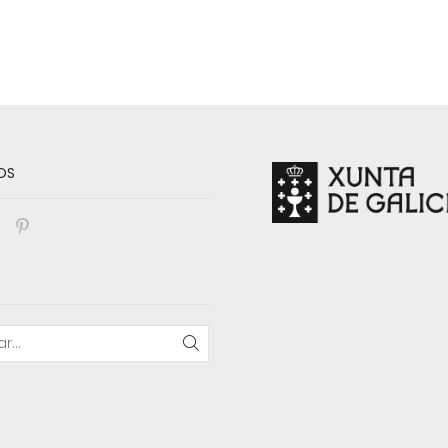
OS
book
nstagram
Pinterest
BUSCAR