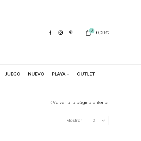
0
0,00
€
JUEGO
NUEVO
PLAYA
OUTLET
Volver a la página anterior
Products
Mostrar
per
page