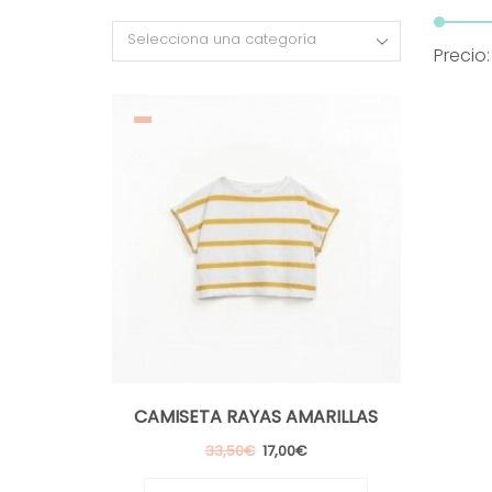
Selecciona una categoría
Precio
CAMISETA RAYAS AMARILLAS
El
El
33,50
€
17,00
€
precio
precio
Este
original
actual
producto