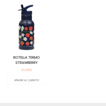
m
m
BOTELLA TERMO
STRAWBERRY
20,95
€
AÑADIR AL CARRITO