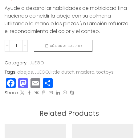
Ayude a desarrollar habilidades de motricidad fina
haciendo coincidir la abeja con su colmena
utilizando la mano o las pinzas.\nTambién refuerza
el reconocimiento del color y el conteo.
AÑADIR AL CARRITO
ABEJAS
EN
LA
Category:
JUEGO
COLMENA
Tags:
abejas
,
JUEGO
,
little dutch
,
madera
,
toctoys
cantidad
Facebook
Mastodon
Email
Compartir
Share:
Related Products