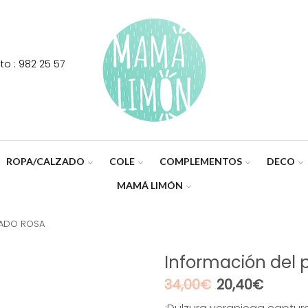
o : 982 25 57
ROPA/CALZADO
COLE
COMPLEMENTOS
DECO
MAMÁ LIMÓN
LADO ROSA
Información del 
El
El
34,00
€
20,40
€
precio
precio