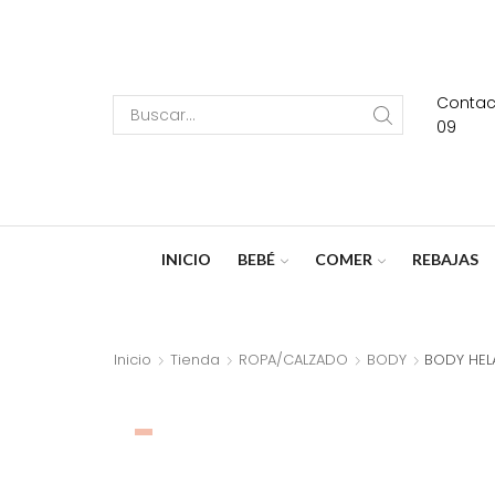
Contact
Search
09
input
INICIO
BEBÉ
COMER
REBAJAS
Inicio
Tienda
ROPA/CALZADO
BODY
BODY HE