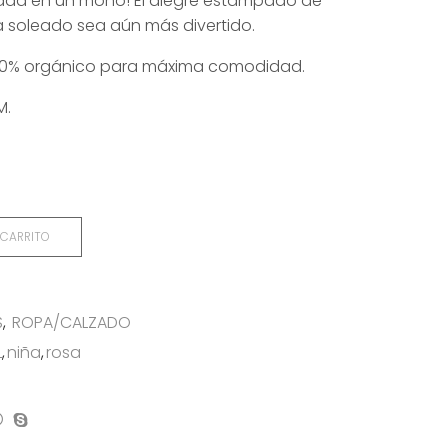
rada en un mono! El alegre estampado de
 soleado sea aún más divertido.
.
00% orgánico para máxima comodidad.
M.
 CARRITO
S
,
ROPA/CALZADO
L
,
niña
,
rosa
on
mpartir