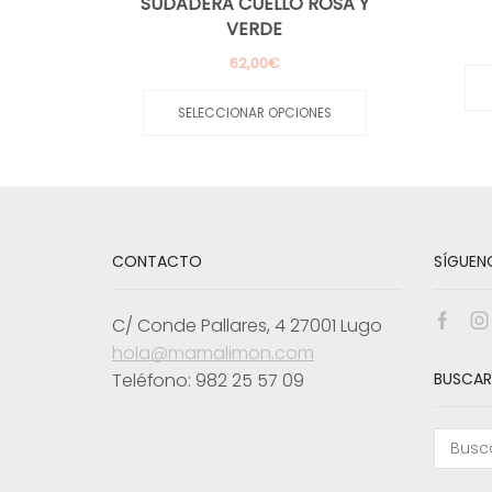
SUDADERA CUELLO ROSA Y
VERDE
62,00
€
Este
producto
SELECCIONAR OPCIONES
tiene
múltiples
variantes.
Las
opciones
se
pueden
CONTACTO
SÍGUEN
elegir
en
la
C/ Conde Pallares, 4 27001 Lugo
Face
I
página
hola@mamalimon.com
de
producto
Teléfono: 982 25 57 09
BUSCAR