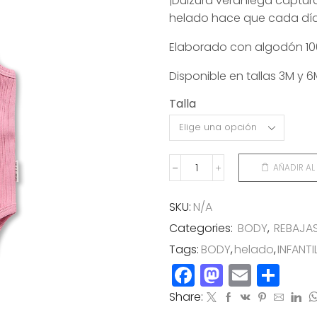
¡Dulzura veraniega captu
original
actual
helado hace que cada día
era:
es:
34,00€.
20,40€
Elaborado con algodón 1
Disponible en tallas 3M y 6
Talla
AÑADIR AL
BODY
HELADO
ROSA
SKU:
N/A
cantidad
Categories:
BODY
,
REBAJA
Tags:
BODY
,
helado
,
INFANTI
Facebook
Mastod
Email
Co
Share: