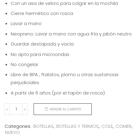
Con un asa de velcro para colgar en la mochila
Cierre hermético con rosca
Lavar a mano
Neopreno: Lavar a mano con agua fría y jabón neutro
Guardar destapada y vacía
No apto para microondas
No congelar
Libre de BPA , ftalatos, plomo u otras sustancias
perjudiciales
A partir de 6 años (por el tapón de rosca)
AÑADIR AL CARRITO
BOTELLA
ACERO
WOODEN
Categories:
BOTELLAS
,
BOTELLAS Y TERMOS
,
COLE
,
COMER
,
500ML
NUEVO
cantidad