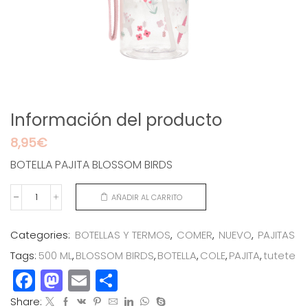
Información del producto
8,95
€
BOTELLA PAJITA BLOSSOM BIRDS
AÑADIR AL CARRITO
BOTELLA
PAJITA
BLOSSOM
Categories:
BOTELLAS Y TERMOS
,
COMER
,
NUEVO
,
PAJITAS
BIRDS
Tags:
500 ML
,
BLOSSOM BIRDS
,
BOTELLA
,
COLE
,
PAJITA
,
tutete
cantidad
Facebook
Mastodon
Email
Compartir
Share: