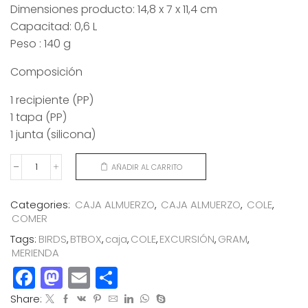
Dimensiones producto: 14,8 x 7 x 11,4 cm
Capacitad: 0,6 L
Peso : 140 g
Composición
1 recipiente (PP)
1 tapa (PP)
1 junta (silicona)
AÑADIR AL CARRITO
CAJA
MERIENDA
GRAM
Categories:
CAJA ALMUERZO
,
CAJA ALMUERZO
,
COLE
,
BIRDS
COMER
cantidad
Tags:
BIRDS
,
BTBOX
,
caja
,
COLE
,
EXCURSIÓN
,
GRAM
,
MERIENDA
Facebook
Mastodon
Email
Compartir
Share: