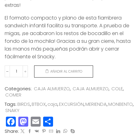
extras!
El formato compacto y plano de esta fiambrera
sandwich infantil facilita su transporte. A prueba de
migas, ¡se acabaron los restos de bocadillo en el
fondo de la mochila! Gracias a su gran cierre, hasta
las manos más pequeñas podrán abrir y cerrar
fácilmente el Snacky.
AÑADIR AL CARRITO
CAJA
MERIENDA
SNACKY
Categories:
CAJA ALMUERZO
,
CAJA ALMUERZO
,
COLE
,
BIRDS
COMER
cantidad
Tags:
BIRDS
,
BTBOX
,
caja
,
EXCURSIÓN
,
MERIENDA
,
MONBENTO
,
SNAKY
Facebook
Mastodon
Email
Compartir
Share: