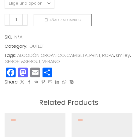
AÑADIR AL CARRITO
CAMISETA
SMILEY
PRINT
SKU:
N/A
cantidad
Category:
OUTLET
Tags:
ALGODÓN ORGÁNICO
,
CAMISETA
,
PRINT
,
ROPA
,
smiley
,
SPROET&SPROUT
,
VERANO
Facebook
Mastodon
Email
Compartir
Share:
Related Products