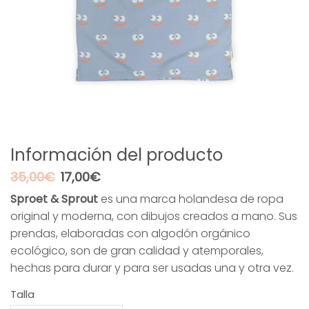
Información del producto
El
El
35,00
€
17,00
€
precio
precio
Sproet & Sprout
es una marca holandesa de ropa
original
actual
original y moderna, con dibujos creados a mano. Sus
era:
es:
35,00€.
17,00€.
prendas, elaboradas con algodón orgánico
ecológico, son de gran calidad y atemporales,
hechas para durar y para ser usadas una y otra vez.
Talla