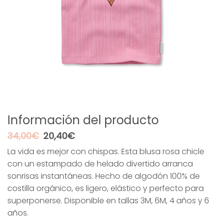
Información del producto
El
El
34,00
€
20,40
€
precio
precio
La vida es mejor con chispas. Esta blusa rosa chicle
original
actual
con un estampado de helado divertido arranca
era:
es:
34,00€.
20,40€.
sonrisas instantáneas. Hecho de algodón 100% de
costilla orgánico, es ligero, elástico y perfecto para
superponerse. Disponible en tallas 3M, 6M, 4 años y 6
años.