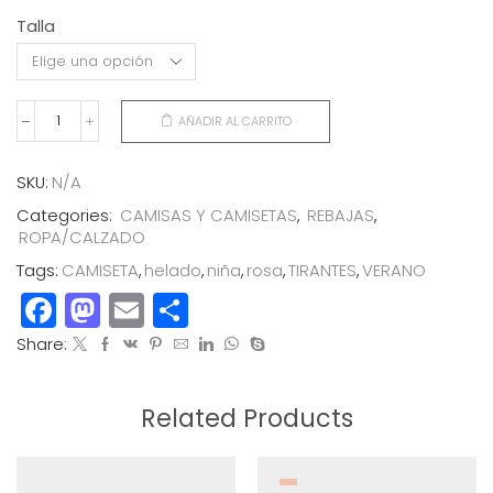
Talla
AÑADIR AL CARRITO
CAMISETA
TIRANTES
HELADO
SKU:
N/A
cantidad
Categories:
CAMISAS Y CAMISETAS
,
REBAJAS
,
ROPA/CALZADO
Tags:
CAMISETA
,
helado
,
niña
,
rosa
,
TIRANTES
,
VERANO
Facebook
Mastodon
Email
Compartir
Share:
Related Products