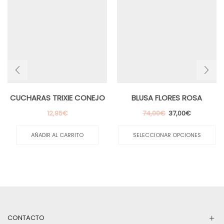
CUCHARAS TRIXIE CONEJO
BLUSA FLORES ROSA
El
El
12,95
€
74,00
€
37,00
€
precio
precio
Es
original
actual
pr
AÑADIR AL CARRITO
SELECCIONAR OPCIONES
era:
es:
ti
74,00€.
37,00€.
mú
va
La
op
se
pu
el
en
CONTACTO