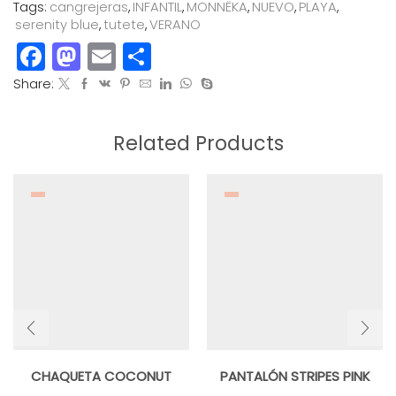
cantidad
Tags:
cangrejeras
,
INFANTIL
,
MONNËKA
,
NUEVO
,
PLAYA
,
serenity blue
,
tutete
,
VERANO
Facebook
Mastodon
Email
Compartir
Share:
Related Products
CHAQUETA COCONUT
PANTALÓN STRIPES PINK