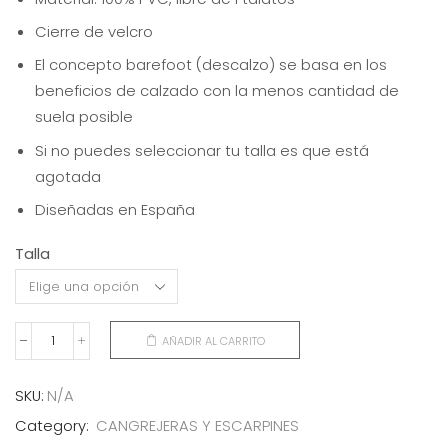
Cierre de velcro
El concepto barefoot (descalzo) se basa en los
beneficios de calzado con la menos cantidad de
suela posible
Si no puedes seleccionar tu talla es que está
agotada
Diseñadas en España
Talla
AÑADIR AL CARRITO
CANGREJERAS
INFANTIL
MONNËKA
SKU:
N/A
SERENITY
Category:
CANGREJERAS Y ESCARPINES
BLUE