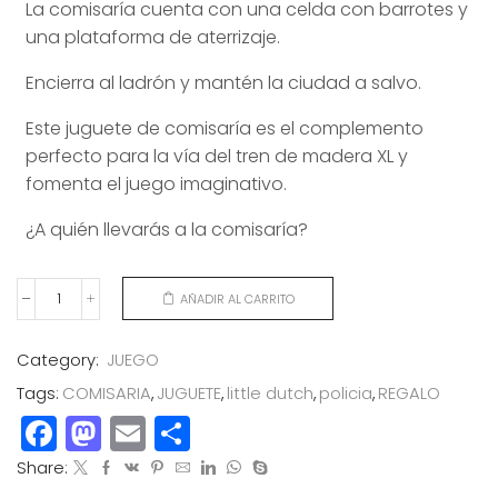
La comisaría cuenta con una celda con barrotes y
una plataforma de aterrizaje.
Encierra al ladrón y mantén la ciudad a salvo.
Este juguete de comisaría es el complemento
perfecto para la vía del tren de madera XL y
fomenta el juego imaginativo.
¿A quién llevarás a la comisaría?
AÑADIR AL CARRITO
COMISARIA
DE
POLICIA
Category:
JUEGO
LITTLE
Tags:
COMISARIA
,
JUGUETE
,
little dutch
,
policia
,
REGALO
DUTCH
Facebook
Mastodon
Email
Compartir
cantidad
Share: