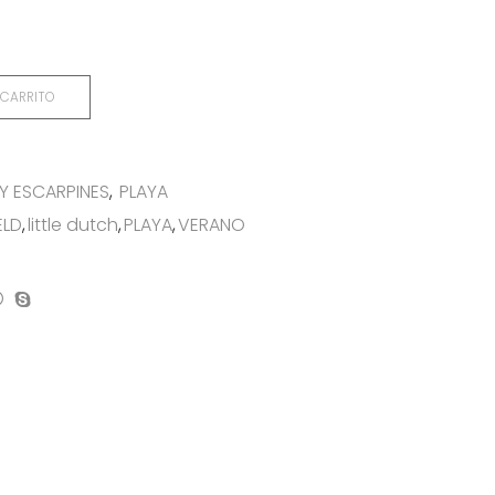
 CARRITO
Y ESCARPINES
,
PLAYA
ELD
,
little dutch
,
PLAYA
,
VERANO
on
mpartir