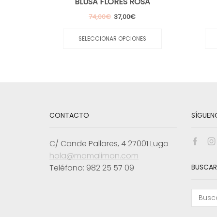
BLUSA FLORES ROSA
El
El
74,00
€
37,00
€
precio
precio
Este
original
actual
producto
SELECCIONAR OPCIONES
era:
es:
tiene
74,00€.
37,00€.
múltiples
variantes.
Las
opciones
se
pueden
elegir
CONTACTO
SÍGUEN
en
la
página
C/ Conde Pallares, 4 27001 Lugo
de
Face
I
producto
hola@mamalimon.com
Teléfono: 982 25 57 09
BUSCAR