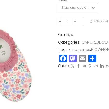
AÑADIR AL
ESCARPINES
FLOWERFIELD
cantidad
SKU:
N/A
Categories:
CANGREJERAS 
Tags:
escarpines
,
FLOWERFI
Facebook
Mastod
Email
Co
Share: