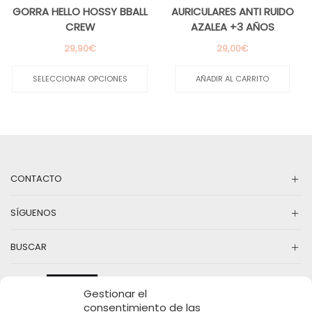
GORRA HELLO HOSSY BBALL
AURICULARES ANTI RUIDO
CREW
AZALEA +3 AÑOS
29,90
€
29,00
€
Este
producto
SELECCIONAR OPCIONES
AÑADIR AL CARRITO
tiene
múltiples
variantes.
Las
opciones
se
pueden
CONTACTO
elegir
en
la
SÍGUENOS
página
de
producto
BUSCAR
Gestionar el
consentimiento de las