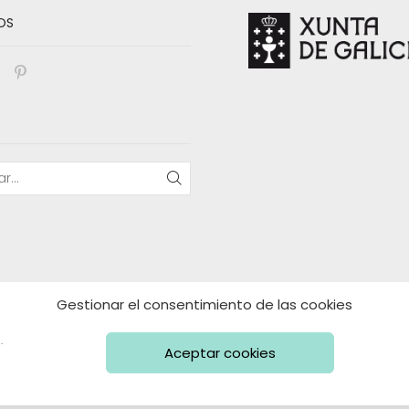
elegir
OS
en
la
página
de
book
nstagram
Pinterest
producto
BUSCAR
Gestionar el consentimiento de las cookies
.
Aceptar cookies