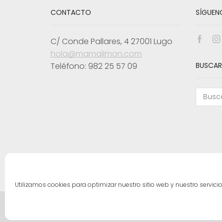
elegir
CONTACTO
SÍGUEN
en
la
página
C/ Conde Pallares, 4 27001 Lugo
de
Face
I
producto
hola@mamalimon.com
Teléfono: 982 25 57 09
BUSCAR
Utilizamos cookies para optimizar nuestro sitio web y nuestro servicio
Mama Limón | Todos los derechos reservados