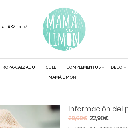
o : 982 25 57
ROPA/CALZADO
COLE
COMPLEMENTOS
DECO
MAMÁ LIMÓN
Información del 
El
El
29,90
€
22,90
€
precio
precio