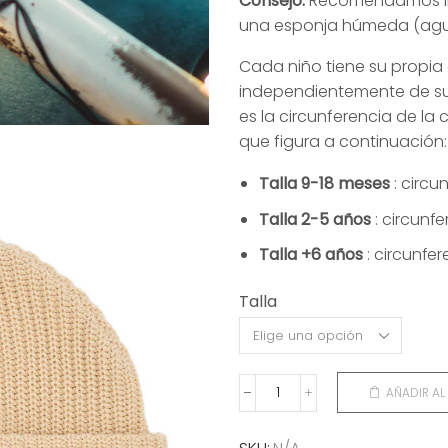
Consejo:
Recomendamos li
una esponja húmeda (agua 
Cada niño tiene su propia
independientemente de su e
es la circunferencia de la
que figura a continuación:
Talla 9-18 meses
: circu
Talla 2-5 años
: circunf
Talla +6 años
: circunfe
Talla
AÑADIR AL
GORRO
FLOW
CREAMY