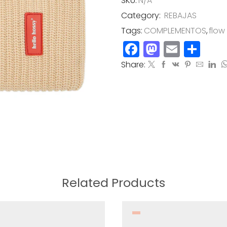
SKU:
N/A
cantidad
Category:
REBAJAS
Tags:
COMPLEMENTOS
,
flow
Facebook
Mastod
Email
Co
Share:
Related Products