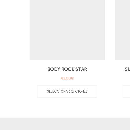
BODY ROCK STAR
S
43,50
€
Este
producto
SELECCIONAR OPCIONES
tiene
múltiples
variantes.
Las
opciones
se
pueden