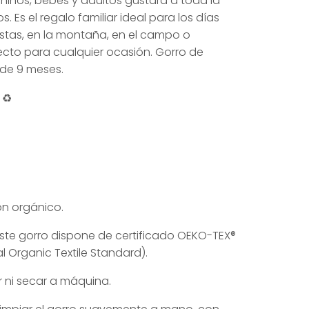
niños, bebés y adultos gustará a toda la
. Es el regalo familiar ideal para los días
 pistas, en la montaña, en el campo o
.
ecto para cualquier ocasión. Gorro de
 de 9 meses.
 ♻️
ón orgánico.
ste gorro dispone de certificado OEKO-TEX®
 Organic Textile Standard).
ar ni secar a máquina.