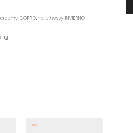
 creamy
,
GORRO
,
hello hossy
,
INVIERNO
on
mpartir