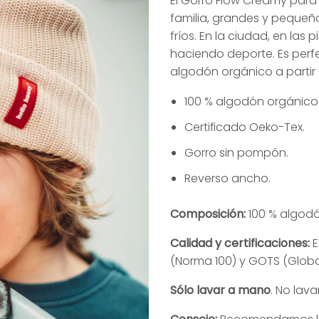
El Gorro Flow Creamy para 
original
actual
familia, grandes y pequeños
era:
es:
fríos. En la ciudad, en las
29,90€.
22,90€
haciendo deporte. Es perf
algodón orgánico a partir
100 % algodón orgánico
Certificado Oeko-Tex.
Gorro sin pompón.
Reverso ancho.
Composición:
100 % algod
Calidad y certificaciones:
E
(Norma 100) y GOTS (Global
Sólo lavar a mano
. No lav