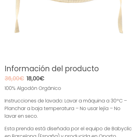
Información del producto
El
El
36,00
€
18,00
€
precio
precio
100% Algodón Orgánico
original
actual
era:
es:
Instrucciones de lavado: Lavar a máquina a 30ºC –
36,00€.
18,00€.
Planchar a baja temperatura – No usar lejía – No
lavar en seco.
Esta prenda está diseñada por el equipo de Babyclic
en Barcelona (España) y producida en Oporto