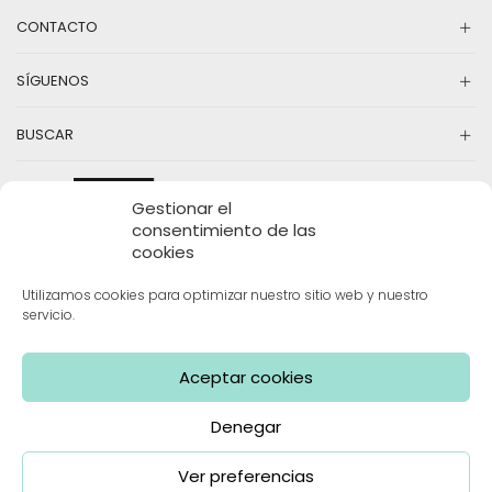
pueden
pu
CONTACTO
elegir
el
en
en
la
la
SÍGUENOS
página
pá
de
d
producto
pr
BUSCAR
Gestionar el
consentimiento de las
cookies
Utilizamos cookies para optimizar nuestro sitio web y nuestro
servicio.
INFORMACIÓN
Aceptar cookies
Denegar
Mama Limón | Todos los derechos reservados
Ver preferencias