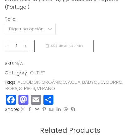
(Portugal).
Talla
AÑADIR AL CARRITO
GORRO
STRIPES
AQUA
SKU:
N/A
cantidad
Category:
OUTLET
Tags:
ALGODÓN ORGÁNICO
,
AQUA
,
BABYCLIC
,
GORRO
,
ROPA
,
STRIPES
,
VERANO
Facebook
Mastodon
Email
Compartir
Share:
Related Products