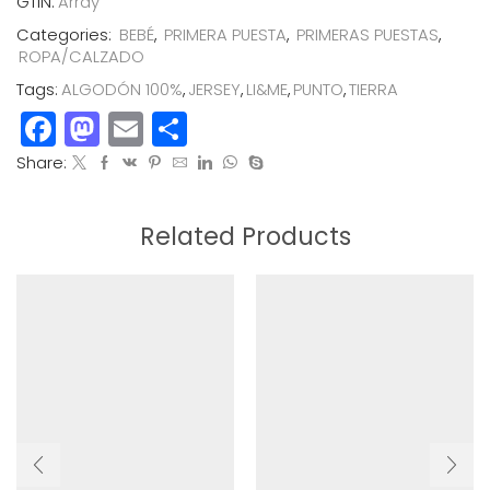
GTIN:
Array
cantidad
Categories:
BEBÉ
,
PRIMERA PUESTA
,
PRIMERAS PUESTAS
,
ROPA/CALZADO
Tags:
ALGODÓN 100%
,
JERSEY
,
LI&ME
,
PUNTO
,
TIERRA
Facebook
Mastodon
Email
Compartir
Share:
Related Products