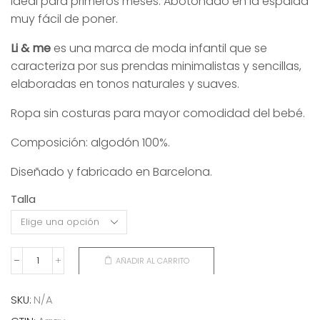
ideal para primeros meses. Abotonado en la espalda
muy fácil de poner.
Li & me
es una marca de moda infantil que se
caracteriza por sus prendas minimalistas y sencillas,
elaboradas en tonos naturales y suaves.
Ropa sin costuras para mayor comodidad del bebé.
Composición: algodón 100%.
Diseñado y fabricado en Barcelona.
Talla
AÑADIR AL CARRITO
JERSEY
PUNTO
LISO
SKU:
N/A
CLAY