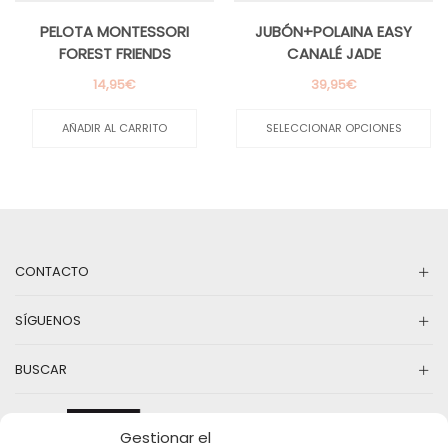
PELOTA MONTESSORI
JUBÓN+POLAINA EASY
FOREST FRIENDS
CANALÉ JADE
14,95
€
39,95
€
Es
pr
AÑADIR AL CARRITO
SELECCIONAR OPCIONES
ti
mú
va
La
op
se
pu
CONTACTO
el
en
la
SÍGUENOS
pá
d
pr
BUSCAR
Gestionar el