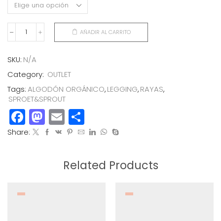
AÑADIR AL CARRITO
LEGGING
RAYAS
SPROET
SKU:
N/A
cantidad
Category:
OUTLET
Tags:
ALGODÓN ORGÁNICO
,
LEGGING
,
RAYAS
,
SPROET&SPROUT
Facebook
Mastodon
Email
Compartir
Share:
Related Products