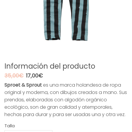
Información del producto
El
El
35,00
€
17,00
€
precio
precio
Sproet & Sprout
es una marca holandesa de ropa
original
actual
original y moderna, con dibujos creados a mano. Sus
era:
es:
35,00€.
17,00€.
prendas, elaboradas con algodón orgánico
ecológico, son de gran calidad y atemporales,
hechas para durar y para ser usadas una y otra vez.
Talla