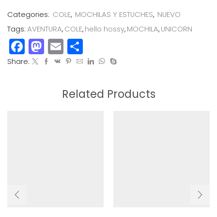
UNICORN
cantidad
Categories:
COLE
,
MOCHILAS Y ESTUCHES
,
NUEVO
Tags:
AVENTURA
,
COLE
,
hello hossy
,
MOCHILA
,
UNICORN
Facebook
Mastodon
Email
Compartir
Share:
Related Products