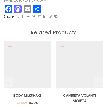
PANTALÓN
,
PLAY UP
,
ROPA
Facebook
Mastodon
Email
Compartir
Share:
Related Products
BODY MILKSHAKE
CAMISETA VOLANTE
VIOLETA
El
El
29,00
€
8,70
€