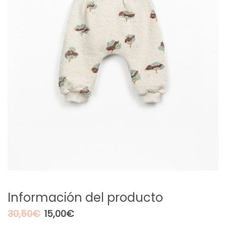
Información del producto
El
El
30,50
€
15,00
€
precio
precio