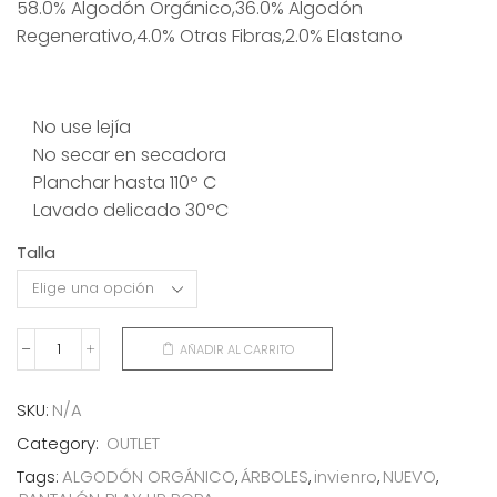
58.0% Algodón Orgánico,36.0% Algodón
original
actual
Regenerativo,4.0% Otras Fibras,2.0% Elastano
era:
es:
30,50€.
15,00€.
No use lejía
No secar en secadora
Planchar hasta 110º C
Lavado delicado 30ºC
Talla
AÑADIR AL CARRITO
PANTALÓN
ÁRBOLES
cantidad
SKU:
N/A
Category:
OUTLET
Tags:
ALGODÓN ORGÁNICO
,
ÁRBOLES
,
invienro
,
NUEVO
,