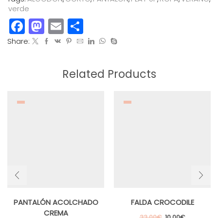
verde
Facebook
Mastodon
Email
Compartir
Share:
Related Products
PANTALÓN ACOLCHADO
FALDA CROCODILE
CREMA
El
El
33,00
€
10,00
€