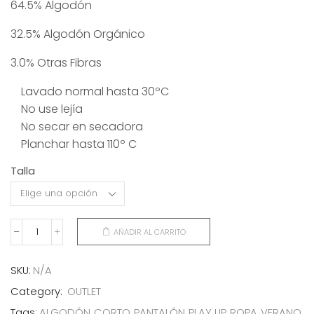
64.5% Algodón
original
actual
era:
es:
32.5% Algodón Orgánico
37,50€.
19,00€.
3.0% Otras Fibras
Lavado normal hasta 30ºC
No use lejía
No secar en secadora
Planchar hasta 110º C
Talla
AÑADIR AL CARRITO
PANTALÓN
CORTO
ALGODÓN
SKU:
N/A
VERDE
Category:
OUTLET
cantidad
Tags:
ALGODÓN
,
CORTO
,
PANTALÓN
,
PLAY UP
,
ROPA
,
VERANO
,