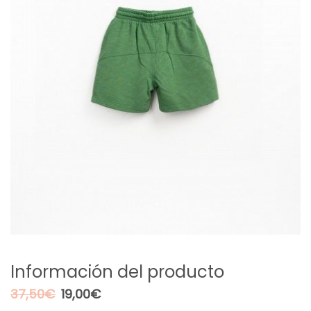
Información del producto
El
El
37,50
€
19,00
€
precio
precio