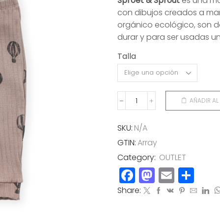
Sproet & Sprout
es una ma
original
actual
con dibujos creados a ma
era:
es:
orgánico ecológico, son d
35,00€.
17,00€.
durar y para ser usadas un
Talla
AÑADIR AL
PANTALÓN
GLOBOS
cantidad
SKU:
N/A
GTIN:
Array
Category:
OUTLET
Facebook
Mastod
Email
Co
Share: