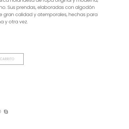
rca holandesa de ropa original y moderna,
no. Sus prendas, elaboradas con algodón
e gran calidad y atemporales, hechas para
a y otra vez.
 CARRITO
on
mpartir