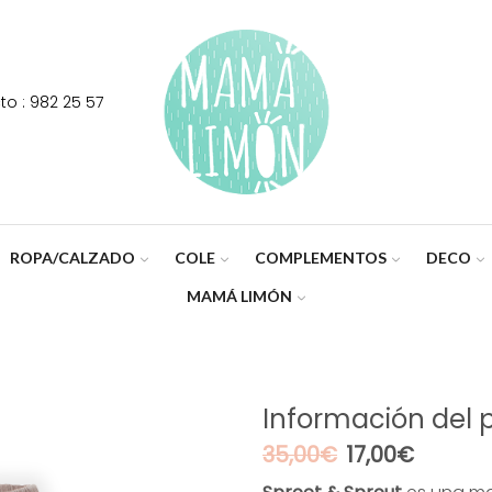
o : 982 25 57
ROPA/CALZADO
COLE
COMPLEMENTOS
DECO
MAMÁ LIMÓN
Información del 
El
El
35,00
€
17,00
€
precio
precio