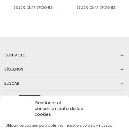
precio
precio
Este
precio
precio
Es
original
actual
producto
original
actual
pr
SELECCIONAR OPCIONES
SELECCIONAR OPCIONES
era:
es:
tiene
era:
es:
ti
33,00€.
10,00€.
múltiples
43,00€.
13,00€.
mú
variantes.
va
Las
La
opciones
op
se
se
pueden
pu
elegir
el
en
en
CONTACTO
la
la
página
pá
SÍGUENOS
de
d
producto
pr
BUSCAR
Gestionar el
consentimiento de las
cookies
Utilizamos cookies para optimizar nuestro sitio web y nuestro