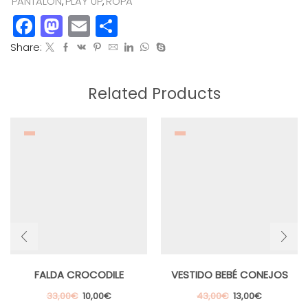
PANTALÓN
,
PLAY UP
,
ROPA
Facebook
Mastodon
Email
Compartir
Share:
Related Products
FALDA CROCODILE
VESTIDO BEBÉ CONEJOS
El
El
El
El
33,00
€
10,00
€
43,00
€
13,00
€