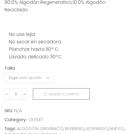
90.0% Algodón Regenerativo,10.0% Algodón
original
actual
Reciclado
era:
es:
44,00€.
22,00€.
No use lejía
No secar en secadora
Planchar hasta 110º C
Lavado delicado 30ºC
Talla
AÑADIR AL CARRITO
PANTALÓN
LEOPARDO
+3
SKU:
N/A
cantidad
Category:
OUTLET
Tags:
ALGODÓN ORGÁNICO
,
INVIERNO
,
LEOPARDO
,
NUEVO
,