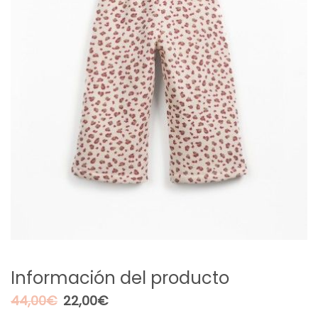
Información del producto
El
El
44,00
€
22,00
€
precio
precio