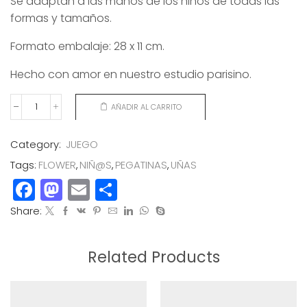
Se adaptan a las manos de los niños de todas las
formas y tamaños.
Formato embalaje: 28 x 11 cm.
Hecho con amor en nuestro estudio parisino.
AÑADIR AL CARRITO
PEGATINAS
UÑAS
FLOWER
Category:
JUEGO
cantidad
Tags:
FLOWER
,
NIÑ@S
,
PEGATINAS
,
UÑAS
Facebook
Mastodon
Email
Compartir
Share:
Related Products