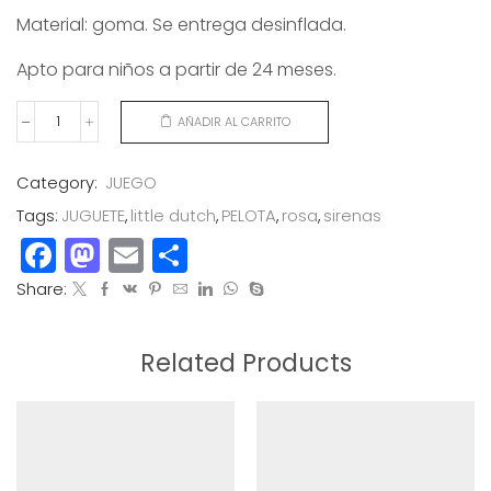
Material: goma. Se entrega desinflada.
Apto para niños a partir de 24 meses.
AÑADIR AL CARRITO
PELOTA
MINI
SIRENAS
Category:
JUEGO
cantidad
Tags:
JUGUETE
,
little dutch
,
PELOTA
,
rosa
,
sirenas
Facebook
Mastodon
Email
Compartir
Share:
Related Products