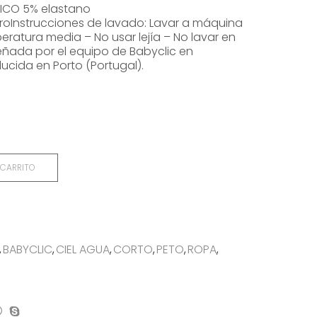
ICO 5% elastano
roInstrucciones de lavado: Lavar a máquina
ratura media – No usar lejía – No lavar en
eñada por el equipo de Babyclic en
ucida en Porto (Portugal).
 CARRITO
,
BABYCLIC
,
CIEL AGUA
,
CORTO
,
PETO
,
ROPA
,
on
mpartir