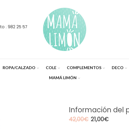
o : 982 25 57
ROPA/CALZADO
COLE
COMPLEMENTOS
DECO
MAMÁ LIMÓN
Información del 
El
El
42,00
€
21,00
€
precio
precio