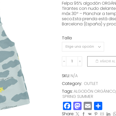
original
actual
Felpa 95% algodón ORGÁN
era:
es:
Tirantes con nudo delante
máx 30º – Planchar a tempe
42,00€.
21,00€.
seco.Esta prenda está dis
Barcelona (España) y prod
Talla
AÑADIR AL
PETO
CORTO
CIEL
SKU:
N/A
AGUA
Category:
OUTLET
cantidad
Tags:
ALGODÓN ORGÁNICO
SPRING SUMMER
Facebook
Mastod
Email
Co
Share: