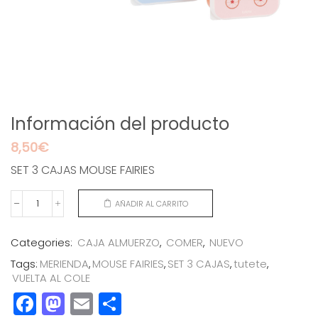
Información del producto
8,50
€
SET 3 CAJAS MOUSE FAIRIES
AÑADIR AL CARRITO
SET
3
CAJAS
Categories:
CAJA ALMUERZO
,
COMER
,
NUEVO
MOUSE
Tags:
MERIENDA
,
MOUSE FAIRIES
,
SET 3 CAJAS
,
tutete
,
FAIRIES
VUELTA AL COLE
cantidad
Facebook
Mastodon
Email
Compartir