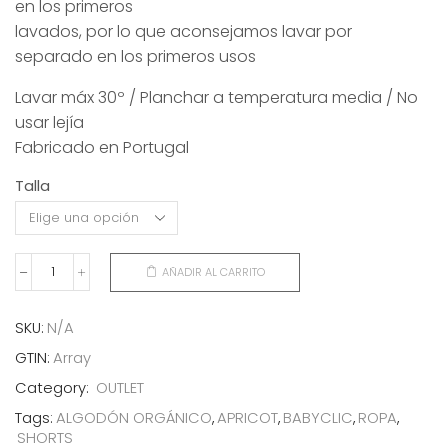
en los primeros
lavados, por lo que aconsejamos lavar por
separado en los primeros usos
Lavar máx 30º / Planchar a temperatura media / No
usar lejía
Fabricado en Portugal
Talla
AÑADIR AL CARRITO
SHORTS
APRICOT
cantidad
SKU:
N/A
GTIN:
Array
Category:
OUTLET
Tags:
ALGODÓN ORGÁNICO
,
APRICOT
,
BABYCLIC
,
ROPA
,
SHORTS