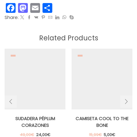
Facebook
Mastodon
Email
Compartir
Share:
Related Products
SUDADERA PÉPLUM
CAMISETA COOL TO THE
CORAZONES
BONE
El
El
El
El
49,00
€
24,00
€
15,99
€
5,00
€