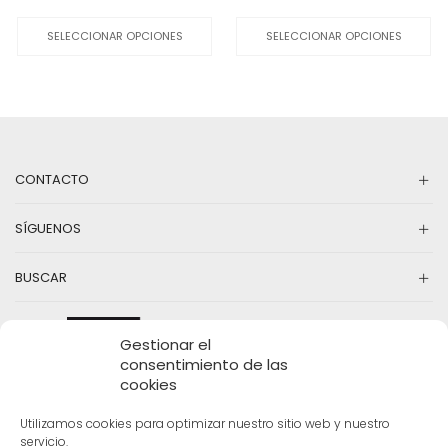
precio
precio
Este
precio
precio
Es
original
actual
producto
original
actual
pr
SELECCIONAR OPCIONES
SELECCIONAR OPCIONES
era:
es:
tiene
era:
es:
ti
49,00€.
24,00€.
múltiples
15,99€.
5,00€.
mú
variantes.
va
Las
La
opciones
op
se
se
pueden
pu
CONTACTO
elegir
el
en
en
la
la
SÍGUENOS
página
pá
de
d
producto
pr
BUSCAR
Gestionar el
consentimiento de las
cookies
Utilizamos cookies para optimizar nuestro sitio web y nuestro
servicio.