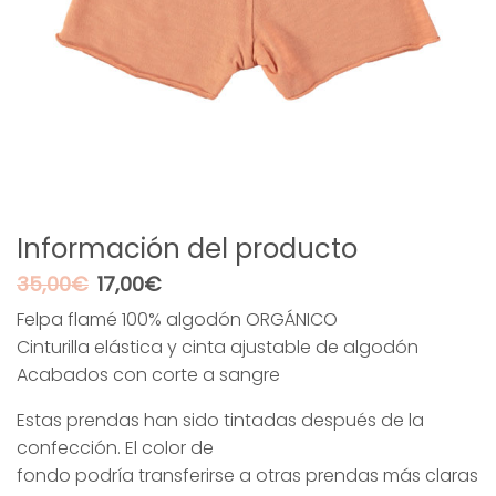
Información del producto
El
El
35,00
€
17,00
€
precio
precio
Felpa flamé 100% algodón ORGÁNICO
original
actual
Cinturilla elástica y cinta ajustable de algodón
era:
es:
35,00€.
17,00€.
Acabados con corte a sangre
Estas prendas han sido tintadas después de la
confección. El color de
fondo podría transferirse a otras prendas más claras