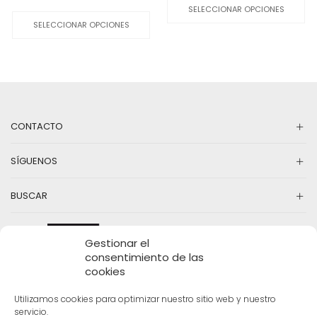
original
actual
pr
precio
precio
Este
SELECCIONAR OPCIONES
era:
es:
ti
original
actual
producto
SELECCIONAR OPCIONES
29,00€.
8,70€.
mú
era:
es:
tiene
va
32,00€.
10,00€.
múltiples
La
variantes.
op
Las
se
opciones
pu
se
el
pueden
en
CONTACTO
elegir
la
en
pá
la
SÍGUENOS
d
página
pr
de
producto
BUSCAR
Gestionar el
consentimiento de las
cookies
Utilizamos cookies para optimizar nuestro sitio web y nuestro
servicio.