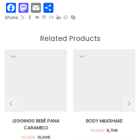
Facebook
Mastodon
Email
Compartir
Share:
Related Products
LEGGINGS BEBÉ PANA
BODY MILKSHAKE
CARAMELO
El
El
29,00
€
8,70
€
precio
precio
Es
El
El
32,00
€
10,00
€