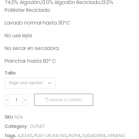
74.0% Algodón,13.0% Algodón Reciclado,13.0%
original
actual
Poliéster Reciclado
era:
es:
36,50€.
18,00€.
Lavado normal hasta 30ºC
No use lejía
No secar en secadora
Planchar hasta 110º C
Talla
AÑADIR AL CARRITO
SUDADERA
RAYAS
AZULES
SKU:
N/A
cantidad
Category:
OUTLET
Tags:
AZULES
,
PLAY UP
,
RAYAS
,
ROPA
,
SUDADERA
,
VERANO