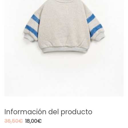
Información del producto
El
El
36,50
€
18,00
€
precio
precio