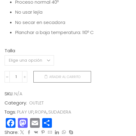
Proceso normal 40º
No usar lejía
No secar en secadora
Planchar a baja temperatura: 110º C
Talla
AÑADIR AL CARRITO
SUDADERA
RIB
cantidad
SKU:
N/A
Category:
OUTLET
Tags:
PLAY UP
,
ROPA
,
SUDADERA
Facebook
Mastodon
Email
Compartir
Share: