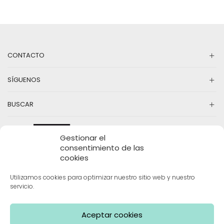
Las
va
opciones
La
se
op
pueden
se
elegir
pu
en
CONTACTO
el
la
en
página
la
SÍGUENOS
de
pá
producto
d
pr
BUSCAR
Gestionar el
consentimiento de las
cookies
Utilizamos cookies para optimizar nuestro sitio web y nuestro
servicio.
INFORMACIÓN
Aceptar cookies