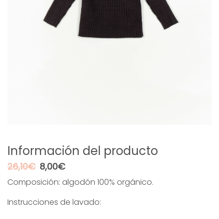
Información del producto
El
El
26,10
€
8,00
€
precio
precio
Composición: algodón 100% orgánico.
original
actual
era:
es:
Instrucciones de lavado:
26,10€.
8,00€.