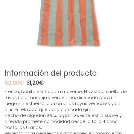
Información del producto
El
El
52,00
€
31,20
€
precio
precio
Fresco, bonito y listo para moverse. El vestido suelto de
original
actual
rayas color naranja y verde lima, diseñado para un
era:
es:
juego sin esfuerzo, con amplias rayas verticales y un
52,00€.
31,20€.
ajuste relajado que baila con cada giro.
Hecho de algodón 100% orgánico, este estilo suave y
aireado promete comodidad desde la talla 4 años
hasta los 6 años.
Perfecto para pequeños campeones en movimiento.