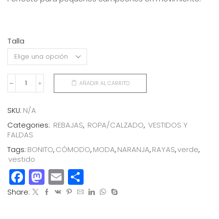
Talla
AÑADIR AL CARRITO
VESTIDO
RAYAS
NARANJA/VERDE
SKU:
N/A
cantidad
Categories:
REBAJAS
,
ROPA/CALZADO
,
VESTIDOS Y
FALDAS
Tags:
BONITO
,
CÓMODO
,
MODA
,
NARANJA
,
RAYAS
,
verde
,
vestido
Facebook
Mastodon
Email
Compartir
Share: