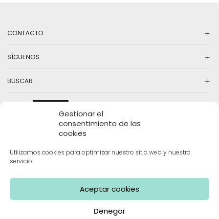
se
se
pueden
pu
elegir
el
en
en
CONTACTO
la
la
página
pá
SÍGUENOS
de
d
producto
pr
BUSCAR
Gestionar el
consentimiento de las
cookies
Utilizamos cookies para optimizar nuestro sitio web y nuestro
servicio.
INFORMACIÓN
Aceptar cookies
Denegar
Mama Limón | Todos los derechos reservados