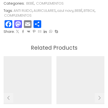
RUIDO
Categories:
BEBÉ
,
COMPLEMENTOS
AZUL
Tags:
ANTI RUIDO
,
AURICULARES
,
azul navy
,
BEBÉ
,
BTBOX
,
NAVY
COMPLEMENTOS
BABY
Facebook
Mastodon
Email
Compartir
cantidad
Share:
Related Products