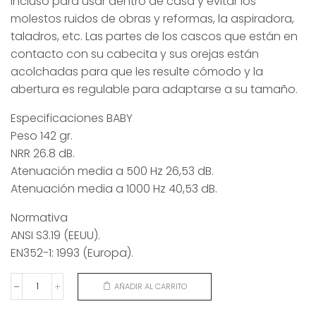
Incluso para usar dentro de casa y evitar los
molestos ruidos de obras y reformas, la aspiradora,
taladros, etc. Las partes de los cascos que están en
contacto con su cabecita y sus orejas están
acolchadas para que les resulte cómodo y la
abertura es regulable para adaptarse a su tamaño.
Especificaciones BABY
Peso 142 gr.
NRR 26.8 dB.
Atenuación media a 500 Hz 26,53 dB.
Atenuación media a 1000 Hz 40,53 dB.
Normativa
ANSI S3.19 (EEUU).
EN352-1: 1993 (Europa).
AÑADIR AL CARRITO
AURICULARES
ANTI