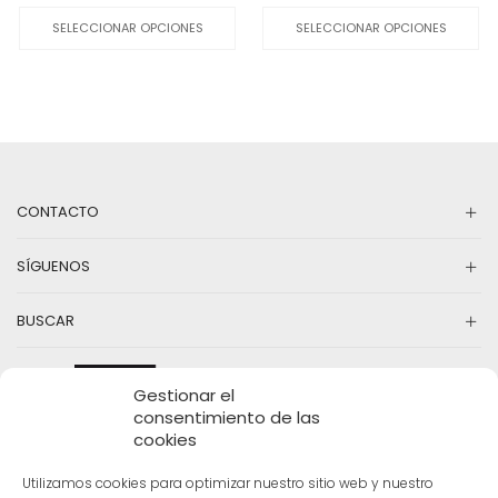
original
actual
producto
original
actual
pr
SELECCIONAR OPCIONES
SELECCIONAR OPCIONES
era:
es:
tiene
era:
es:
ti
23,00€.
13,80€.
múltiples
49,50€.
24,75€.
mú
variantes.
va
Las
La
opciones
op
se
se
pueden
pu
elegir
el
en
en
CONTACTO
la
la
página
pá
SÍGUENOS
de
d
producto
pr
BUSCAR
Gestionar el
consentimiento de las
cookies
Utilizamos cookies para optimizar nuestro sitio web y nuestro