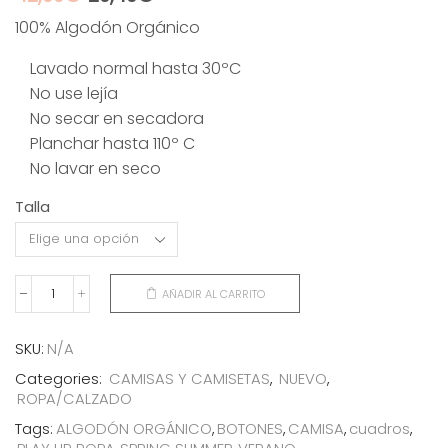
precio
precio
100% Algodón Orgánico
original
actual
era:
es:
Lavado normal hasta 30ºC
42,00€.
29,40€.
No use lejía
No secar en secadora
Planchar hasta 110º C
No lavar en seco
Talla
AÑADIR AL CARRITO
CAMISAS
BOTONES
CUADROS
SKU:
N/A
cantidad
Categories:
CAMISAS Y CAMISETAS
,
NUEVO
,
ROPA/CALZADO
Tags:
ALGODÓN ORGÁNICO
,
BOTONES
,
CAMISA
,
cuadros
,