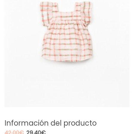
Información del producto
El
El
42,00
€
29,40
€