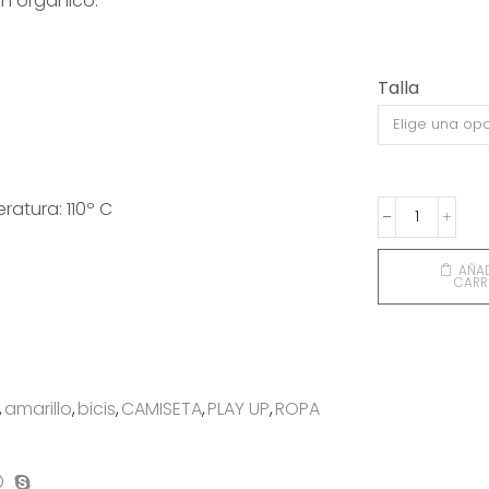
n orgánico.
Talla
ratura: 110º C
CAMISETA
BICIS
AMARILLO
AÑAD
CARR
cantidad
,
amarillo
,
bicis
,
CAMISETA
,
PLAY UP
,
ROPA
on
mpartir