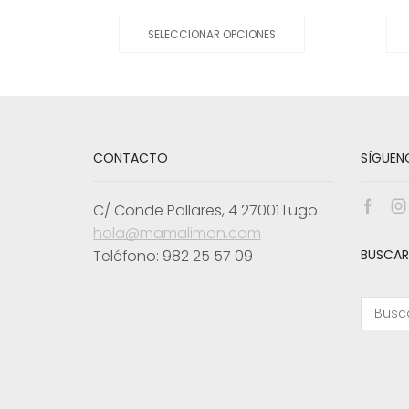
precio
precio
Este
original
actual
producto
SELECCIONAR OPCIONES
era:
es:
tiene
31,30€.
10,00€.
múltiples
variantes.
Las
opciones
se
pueden
CONTACTO
SÍGUEN
elegir
en
la
C/ Conde Pallares, 4 27001 Lugo
Face
I
página
hola@mamalimon.com
de
producto
Teléfono: 982 25 57 09
BUSCAR