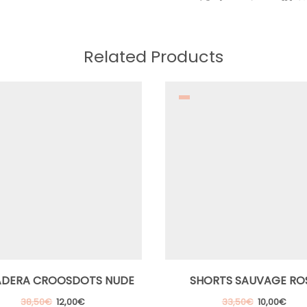
Related Products
DERA CROOSDOTS NUDE
SHORTS SAUVAGE RO
El
El
El
El
38,50
€
12,00
€
33,50
€
10,00
€