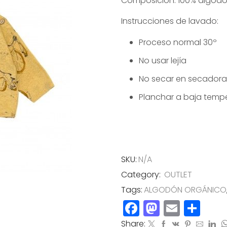
Composición: 100% algodó
original
actual
era:
es:
Instrucciones de lavado:
30,50€.
15,25€.
Proceso normal 30º
No usar lejía
No secar en secadora
Planchar a baja tempe
SKU:
N/A
Category:
OUTLET
Tags:
ALGODÓN ORGÁNICO
Facebook
Mastod
Email
Co
Share: