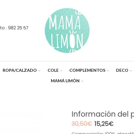
o : 982 25 57
ROPA/CALZADO
COLE
COMPLEMENTOS
DECO
MAMÁ LIMÓN
Información del 
El
El
30,50
€
15,25
€
precio
precio