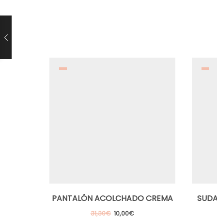
PANTALÓN ACOLCHADO CREMA
SUDA
El
El
31,30
€
10,00
€