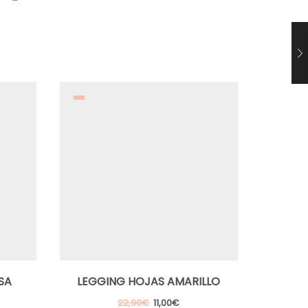
SA
LEGGING HOJAS AMARILLO
LEGGING
El
El
22,90
€
11,00
€