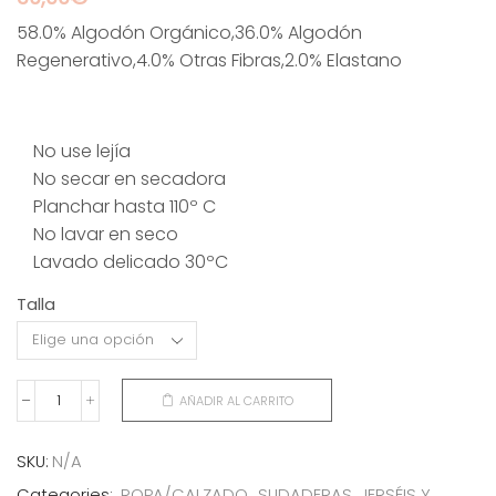
58.0% Algodón Orgánico,36.0% Algodón
Regenerativo,4.0% Otras Fibras,2.0% Elastano
No use lejía
No secar en secadora
Planchar hasta 110º C
No lavar en seco
Lavado delicado 30ºC
Talla
AÑADIR AL CARRITO
CHAQUETA
FRAMBUESA
cantidad
SKU:
N/A
Categories:
ROPA/CALZADO
,
SUDADERAS, JERSÉIS Y