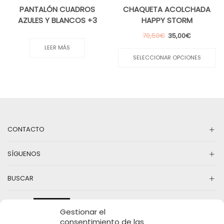
PANTALÓN CUADROS
CHAQUETA ACOLCHADA
AZULES Y BLANCOS +3
HAPPY STORM
El
El
70,50
€
35,00
€
precio
precio
Es
LEER MÁS
original
actual
pr
SELECCIONAR OPCIONES
era:
es:
ti
70,50€.
35,00€.
mú
va
La
op
se
pu
CONTACTO
el
en
la
SÍGUENOS
pá
d
pr
BUSCAR
Gestionar el
consentimiento de las