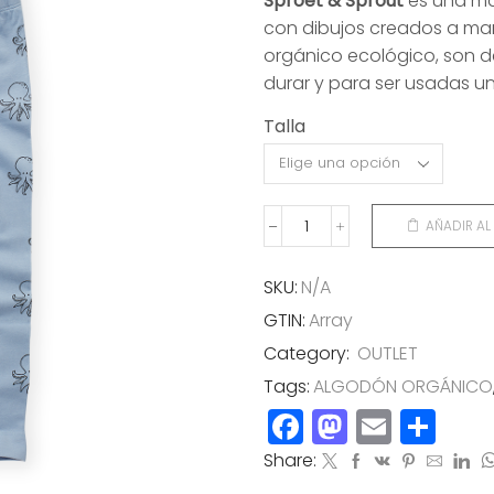
Sproet & Sprout
es una ma
original
actual
con dibujos creados a ma
era:
es:
orgánico ecológico, son d
33,00€.
16,00€.
durar y para ser usadas un
Talla
AÑADIR AL
LEGGING
PULPO
cantidad
SKU:
N/A
GTIN:
Array
Category:
OUTLET
Tags:
ALGODÓN ORGÁNICO
Facebook
Mastod
Email
Co
Share: