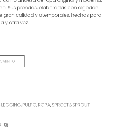
rca holandesa de ropa original y moderna,
no. Sus prendas, elaboradas con algodón
e gran calidad y atemporales, hechas para
a y otra vez.
 CARRITO
,
LEGGING
,
PULPO
,
ROPA
,
SPROET&SPROUT
on
mpartir