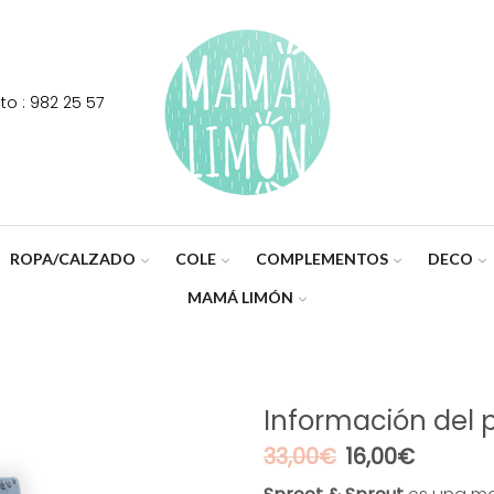
o : 982 25 57
ROPA/CALZADO
COLE
COMPLEMENTOS
DECO
MAMÁ LIMÓN
Información del 
El
El
33,00
€
16,00
€
precio
precio