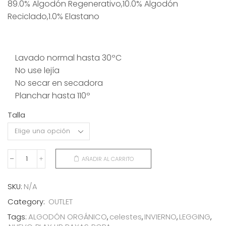
89.0% Algodón Regenerativo,10.0% Algodón
original
actual
Reciclado,1.0% Elastano
era:
es:
29,50€.
15,00€.
Lavado normal hasta 30ºC
No use lejía
No secar en secadora
Planchar hasta 110º
Talla
AÑADIR AL CARRITO
LEGGINGS
RAYAS
CELESTES
SKU:
N/A
cantidad
Category:
OUTLET
Tags:
ALGODÓN ORGÁNICO
,
celestes
,
INVIERNO
,
LEGGING
,