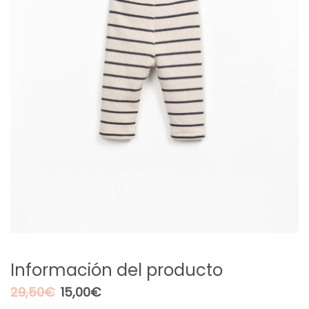
Información del producto
El
El
29,50
€
15,00
€
precio
precio