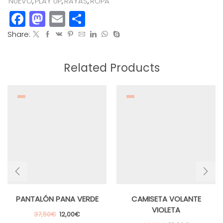
NUEVO
,
PLAY UP
,
RAYAS
,
ROPA
Facebook
Mastodon
Email
Compartir
Share:
Related Products
PANTALÓN PANA VERDE
CAMISETA VOLANTE
VIOLETA
El
El
37,50
€
12,00
€