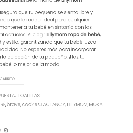
da infantil
de la mano de
Lillymom
.
segura que tu pequeño se sienta libre y
undo que le rodea. Ideal para cualquier
 mantener a tu bebé en sintonía con las
l actuales. Al elegir
Lillymom ropa de bebé
,
 y estilo, garantizando que tu bebé luzca
modidad. No esperes más para incorporar
 la colección de tu pequeño. ¡Haz tu
bebé lo mejor de la moda!
 CARRITO
PUESTA
,
TOALLITAS
EBÉ
,
brave
,
cookies
,
LACTANCIA
,
LILLYMOM
,
MOKA
on
mpartir