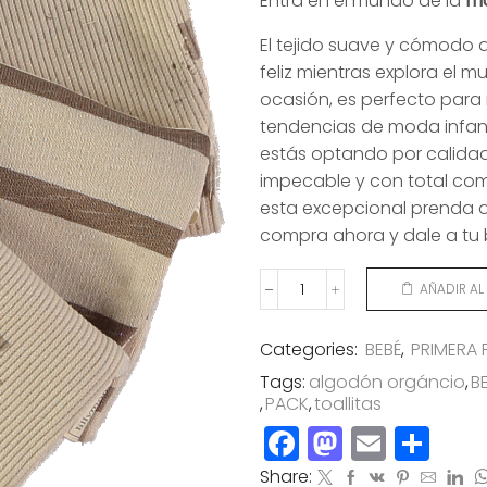
Entra en el mundo de la
mo
El tejido suave y cómodo a
feliz mientras explora el m
ocasión, es perfecto para
tendencias de moda infanti
estás optando por calidad
impecable y con total co
esta excepcional prenda a
compra ahora y dale a tu 
AÑADIR AL
PACK
3
TOALLITAS
Categories:
BEBÉ
,
PRIMERA 
LACTANCIA
Tags:
algodón orgáncio
,
B
BRAVE
,
PACK
,
toallitas
COOKIES
MOKA
Facebook
Mastod
Email
Co
cantidad
Share: