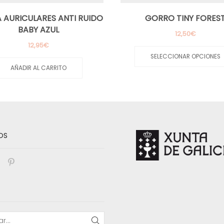
 AURICULARES ANTI RUIDO
GORRO TINY FORES
BABY AZUL
12,50
€
12,95
€
SELECCIONAR OPCIONES
AÑADIR AL CARRITO
OS
book
nstagram
Pinterest