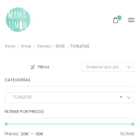
0
Inicio
Shop
Tienda
BEBÉ
TOALLITAS
Filtros
CATEGORÍAS
TOALLITAS
×
FILTRAR POR PRECIO
Pr
Pr
Precio:
—
20€
30€
FILTRAR