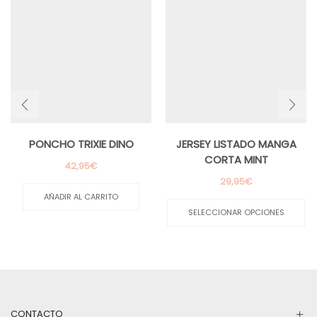
PONCHO TRIXIE DINO
JERSEY LISTADO MANGA
CORTA MINT
42,95
€
29,95
€
Es
AÑADIR AL CARRITO
pr
SELECCIONAR OPCIONES
ti
mú
va
La
op
se
pu
CONTACTO
el