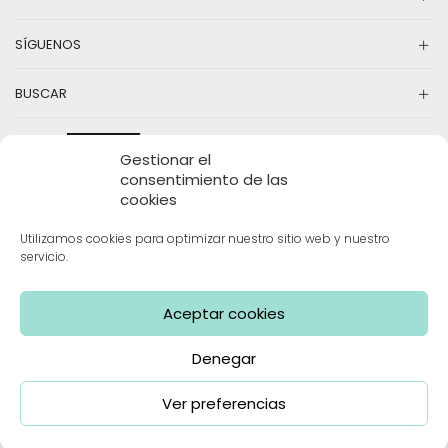
en
la
SÍGUENOS
pá
d
pr
BUSCAR
Gestionar el
consentimiento de las
cookies
Utilizamos cookies para optimizar nuestro sitio web y nuestro
servicio.
INFORMACIÓN
Aceptar cookies
Denegar
Mama Limón | Todos los derechos reservados
Ver preferencias