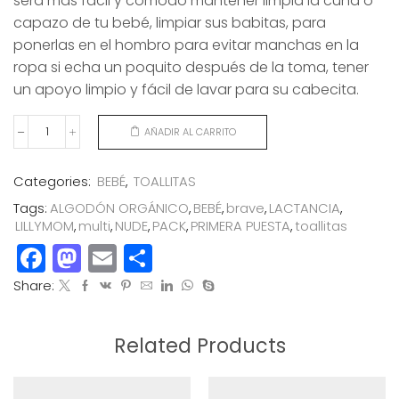
será más fácil y cómodo mantener limpia la cuna o
capazo de tu bebé, limpiar sus babitas, para
ponerlas en el hombro para evitar manchas en la
ropa si echa un poquito después de la toma, tener
un apoyo limpio y fácil de lavar para su cabecita.
AÑADIR AL CARRITO
PACK
3
TOALLITAS
Categories:
BEBÉ
,
TOALLITAS
LACTANCIA
Tags:
ALGODÓN ORGÁNICO
,
BEBÉ
,
brave
,
LACTANCIA
,
BRAVE
LILLYMOM
,
multi
,
NUDE
,
PACK
,
PRIMERA PUESTA
,
toallitas
MULTI
Facebook
Mastodon
Email
Compartir
NUDE
cantidad
Share:
Related Products