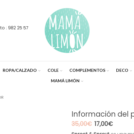
o : 982 25 57
ROPA/CALZADO
COLE
COMPLEMENTOS
DECO
MAMÁ LIMÓN
OR
Información del 
El
El
35,00
€
17,00
€
precio
precio