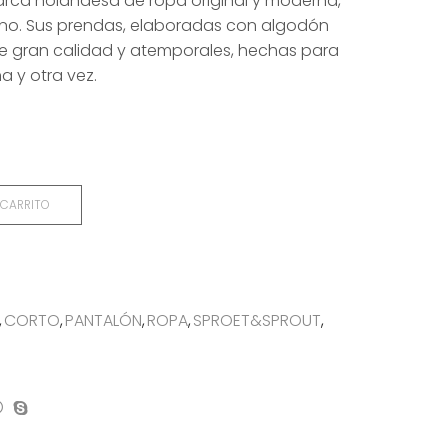
rca holandesa de ropa original y moderna,
no. Sus prendas, elaboradas con algodón
e gran calidad y atemporales, hechas para
a y otra vez.
 CARRITO
,
CORTO
,
PANTALÓN
,
ROPA
,
SPROET&SPROUT
,
on
mpartir