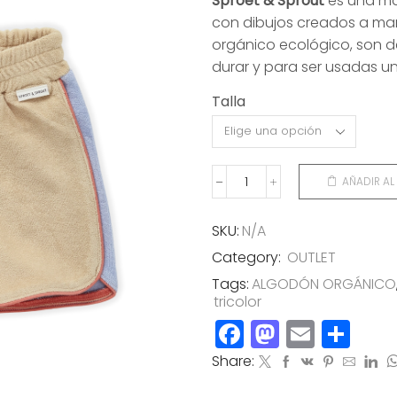
Sproet & Sprout
es una ma
original
actual
con dibujos creados a ma
era:
es:
orgánico ecológico, son d
35,00€.
17,00€.
durar y para ser usadas un
Talla
AÑADIR AL
PANTALÓN
CORTO
TRICOLOR
SKU:
N/A
cantidad
Category:
OUTLET
Tags:
ALGODÓN ORGÁNICO
tricolor
Facebook
Mastod
Email
Co
Share: