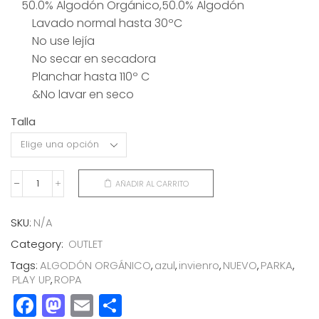
50.0% Algodón Orgánico,50.0% Algodón
original
actual
Lavado normal hasta 30ºC
era:
es:
99,00€.
45,00€.
No use lejía
No secar en secadora
Planchar hasta 110º C
&No lavar en seco
Talla
AÑADIR AL CARRITO
PARKA
AZUL
MARINO
SKU:
N/A
cantidad
Category:
OUTLET
Tags:
ALGODÓN ORGÁNICO
,
azul
,
invienro
,
NUEVO
,
PARKA
,
PLAY UP
,
ROPA
Facebook
Mastodon
Email
Compartir