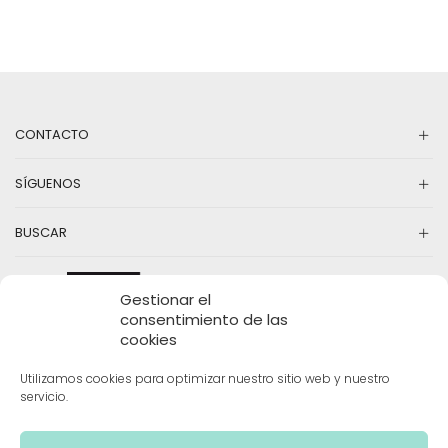
46,50€.
14,00€.
múltiples
37,50€.
12,00€.
mú
variantes.
va
Las
La
opciones
op
se
se
pueden
pu
elegir
el
en
en
CONTACTO
la
la
página
pá
SÍGUENOS
de
d
producto
pr
BUSCAR
Gestionar el
consentimiento de las
cookies
Utilizamos cookies para optimizar nuestro sitio web y nuestro
servicio.
INFORMACIÓN