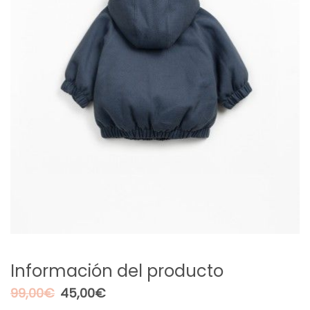
Información del producto
El
El
99,00
€
45,00
€
precio
precio