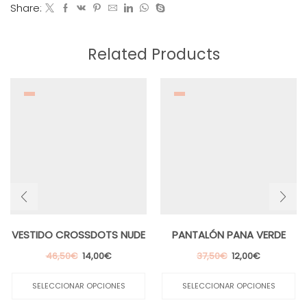
Share:
Related Products
VESTIDO CROSSDOTS NUDE
PANTALÓN PANA VERDE
El
El
El
El
46,50
€
14,00
€
37,50
€
12,00
€
precio
precio
Este
precio
precio
Es
original
actual
producto
original
actual
pr
SELECCIONAR OPCIONES
SELECCIONAR OPCIONES
era:
es:
tiene
era:
es:
ti