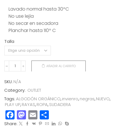
Lavado normal hasta 30ºC
No use lejía
No secar en secadora
Planchar hasta 110º C
Talla
AÑADIR AL CARRITO
SUDADERA
RAYAS
NEGRAS
SKU:
N/A
+3
Category:
OUTLET
cantidad
Tags:
ALGODÓN ORGÁNICO
,
invienro
,
negras
,
NUEVO
,
PLAY UP
,
RAYAS
,
ROPA
,
SUDADERA
Facebook
Mastodon
Email
Compartir
Share: