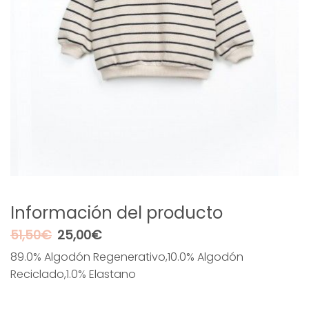
Información del producto
El
El
51,50
€
25,00
€
precio
precio
89.0% Algodón Regenerativo,10.0% Algodón
original
actual
Reciclado,1.0% Elastano
era:
es:
51,50€.
25,00€.