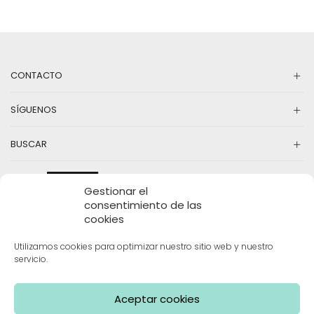
La
variantes.
op
Las
se
opciones
pu
se
el
pueden
en
CONTACTO
elegir
la
en
pá
la
SÍGUENOS
d
página
pr
de
producto
BUSCAR
Gestionar el
consentimiento de las
cookies
Utilizamos cookies para optimizar nuestro sitio web y nuestro
servicio.
INFORMACIÓN
Aceptar cookies