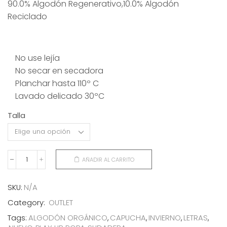
90.0% Algodón Regenerativo,10.0% Algodón
original
actual
Reciclado
era:
es:
60,50€.
30,00€.
No use lejía
No secar en secadora
Planchar hasta 110º C
Lavado delicado 30ºC
Talla
AÑADIR AL CARRITO
SUDADERA
CAPUCHA
LETRAS
SKU:
N/A
+3
Category:
OUTLET
cantidad
Tags:
ALGODÓN ORGÁNICO
,
CAPUCHA
,
INVIERNO
,
LETRAS
,