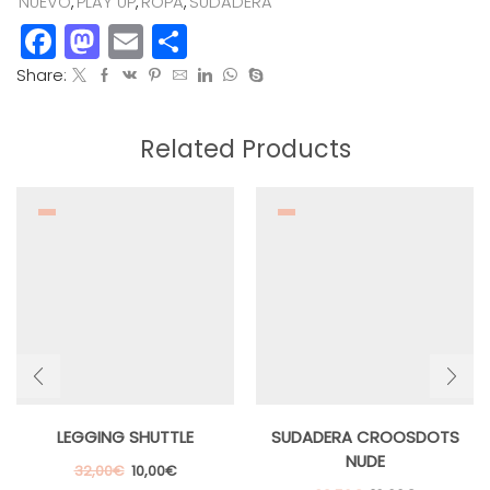
NUEVO
,
PLAY UP
,
ROPA
,
SUDADERA
Facebook
Mastodon
Email
Compartir
Share:
Related Products
LEGGING SHUTTLE
SUDADERA CROOSDOTS
NUDE
El
El
32,00
€
10,00
€