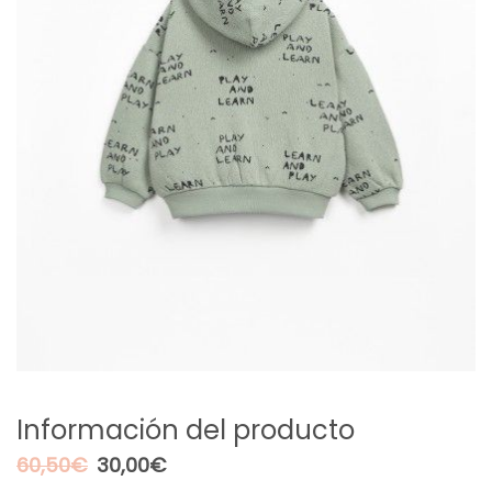
Información del producto
El
El
60,50
€
30,00
€
precio
precio