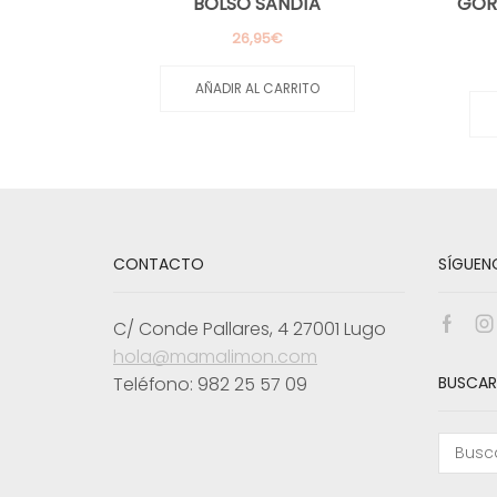
BOLSO SANDÍA
GOR
26,95
€
AÑADIR AL CARRITO
CONTACTO
SÍGUEN
C/ Conde Pallares, 4 27001 Lugo
Face
I
hola@mamalimon.com
Teléfono: 982 25 57 09
BUSCAR