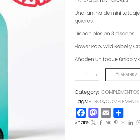
TATUAJES TEMPORALES
Una lámina de mini tatuaj
quieras.
Disponibles en 3 diseños:
Flower Pop, Wild Rebel y Cr
Añaden un toque único y at
AÑADIR AL
TATTOOS
FLASH
FLOWERS
Category:
COMPLEMENTOS
cantidad
Tags:
BTBOX
,
COMPLEMENT
Facebook
Mastod
Email
Co
Share: