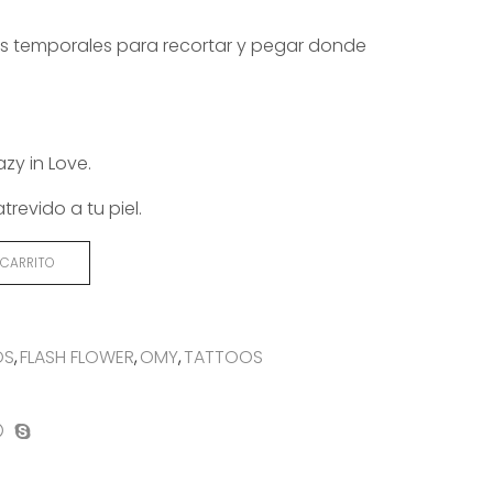
es temporales para recortar y pegar donde
azy in Love.
revido a tu piel.
 CARRITO
OS
,
FLASH FLOWER
,
OMY
,
TATTOOS
on
mpartir