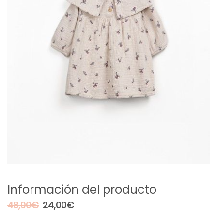
Información del producto
El
El
48,00
€
24,00
€
precio
precio