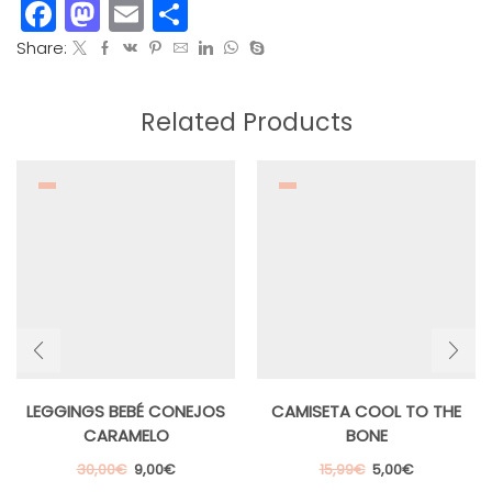
Facebook
Mastodon
Email
Compartir
Share:
Related Products
LEGGINGS BEBÉ CONEJOS
CAMISETA COOL TO THE
CARAMELO
BONE
El
El
El
El
30,00
€
9,00
€
15,99
€
5,00
€
precio
precio
Este
precio
precio
Es