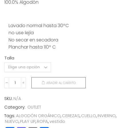
100.0% Algodón
original
actual
era:
es:
48,00€.
24,00€.
Lavado normal hasta 30ºC
no use lejía
No secar en secadora
Planchar hasta 110º C
Talla
AÑADIR AL CARRITO
VESTIDO
CUELLO
CEREZAS
SKU:
N/A
cantidad
Category:
OUTLET
Tags:
ALGODÓN ORGÁNICO
,
CEREZAS
,
CUELLO
,
INVIERNO
,
NUEVO
,
PLAY UP
,
ROPA
,
vestido