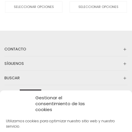
original
actual
producto
original
actual
pr
SELECCIONAR OPCIONES
SELECCIONAR OPCIONES
era:
es:
tiene
era:
es:
ti
30,00€.
9,00€.
múltiples
15,99€.
5,00€.
mú
variantes.
va
Las
La
opciones
op
se
se
pueden
pu
CONTACTO
elegir
el
en
en
la
la
SÍGUENOS
página
pá
de
d
producto
pr
BUSCAR
Gestionar el
consentimiento de las
cookies
Utilizamos cookies para optimizar nuestro sitio web y nuestro
servicio.
INFORMACIÓN