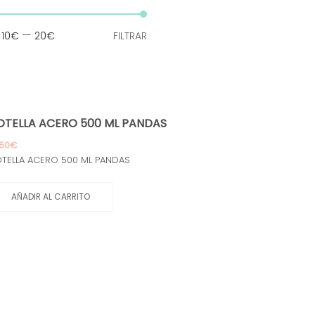
Precio
Precio
:
—
10€
20€
FILTRAR
mínimo
máximo
OTELLA ACERO 500 ML PANDAS
,50
€
TELLA ACERO 500 ML PANDAS
AÑADIR AL CARRITO