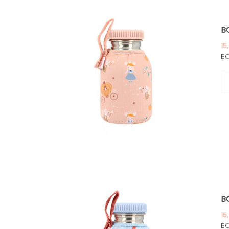
B
15
BO
B
15
BO