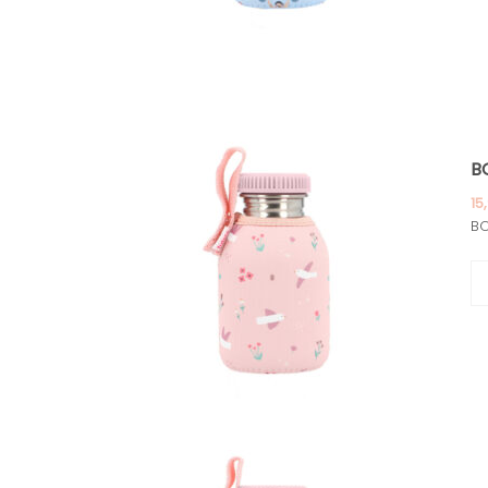
B
15
BO