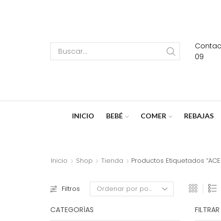
Contact
Search
09
input
INICIO
BEBÉ
COMER
REBAJAS
Inicio
Shop
Tienda
Productos Etiquetados “AC
Filtros
CATEGORÍAS
FILTRAR