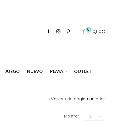
0
0,00
€
JUEGO
NUEVO
PLAYA
OUTLET
Volver a la página anterior
Products
Mostrar
per
page