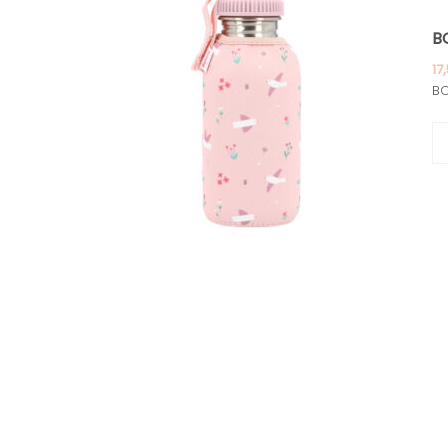
B
17
BO